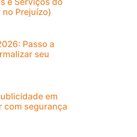
s e Serviços do
 no Prejuízo)
2026: Passo a
rmalizar seu
publicidade em
r com segurança