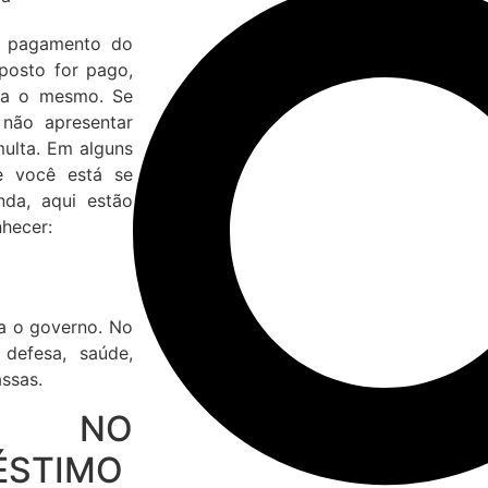
ao pagamento do
posto for pago,
ara o mesmo. Se
não apresentar
ulta. Em alguns
e você está se
da, aqui estão
hecer:
a o governo. No
defesa, saúde,
ssas.
S NO
ÉSTIMO