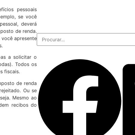
ícios pessoais
xemplo, se você
pessoal, deverá
posto de renda.
e você apresente
s.
s a solicitar o
odas). Todos os
 fiscais.
mposto de renda
ejeitado. Ou se
eseja. Mesmo ao
edem recibos do