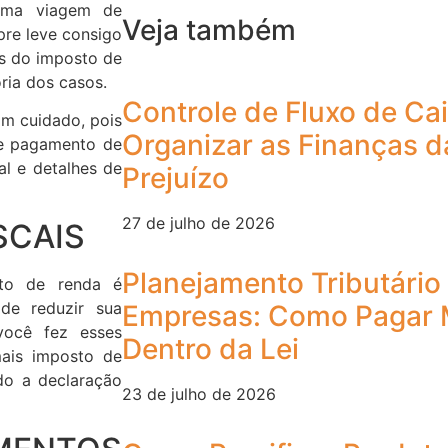
 uma viagem de
Veja também
pre leve consigo
s do imposto de
ria dos casos.
Controle de Fluxo de Ca
om cuidado, pois
Organizar as Finanças d
de pagamento de
al e detalhes de
Prejuízo
27 de julho de 2026
SCAIS
Planejamento Tributári
sto de renda é
 de reduzir sua
Empresas: Como Pagar 
 você fez esses
Dentro da Lei
ais imposto de
do a declaração
23 de julho de 2026