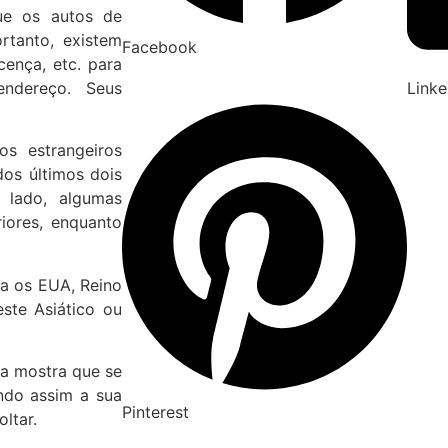
ue os autos de
rtanto, existem
Facebook
cença, etc. para
ndereço. Seus
Linke
os estrangeiros
os últimos dois
 lado, algumas
iores, enquanto
ra os EUA, Reino
ste Asiático ou
da mostra que se
ndo assim a sua
Pinterest
ltar.