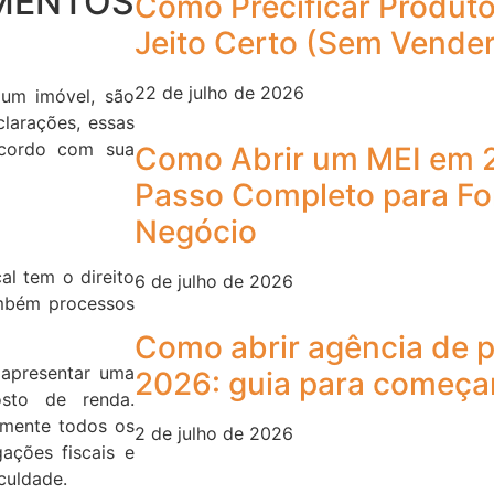
IMENTOS
Como Precificar Produto
Jeito Certo (Sem Vender
22 de julho de 2026
 um imóvel, são
larações, essas
acordo com sua
Como Abrir um MEI em 
Passo Completo para Fo
Negócio
al tem o direito
6 de julho de 2026
ambém processos
Como abrir agência de 
 apresentar uma
2026: guia para começa
sto de renda.
imente todos os
2 de julho de 2026
ações fiscais e
culdade.