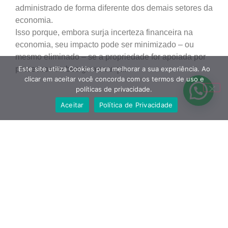
administrado de forma diferente dos demais setores da
economia.
Isso porque, embora surja incerteza financeira na
economia, seu impacto pode ser minimizado – ou
mesmo eliminado – se a propriedade for apoiada por
Este site utiliza Cookies para melhorar a sua experiência. Ao
processos de boa governança.
clicar em aceitar você concorda com os termos de uso e
políticas de privacidade.
Aceitar
Política de Privacidade
Compartilhe