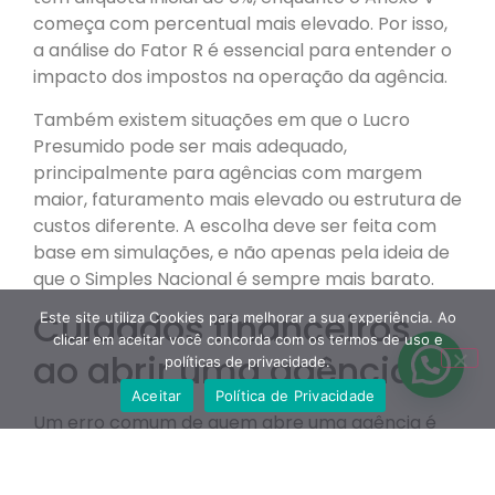
começa com percentual mais elevado. Por isso,
a análise do Fator R é essencial para entender o
impacto dos impostos na operação da agência.
Também existem situações em que o Lucro
Presumido pode ser mais adequado,
principalmente para agências com margem
maior, faturamento mais elevado ou estrutura de
custos diferente. A escolha deve ser feita com
base em simulações, e não apenas pela ideia de
que o Simples Nacional é sempre mais barato.
Cuidados financeiros
Este site utiliza Cookies para melhorar a sua experiência. Ao
clicar em aceitar você concorda com os termos de uso e
ao abrir uma agência
políticas de privacidade.
Aceitar
Política de Privacidade
Um erro comum de quem abre uma agência é
misturar dinheiro pessoal com dinheiro da
empresa. Mesmo no início, quando a estrutura