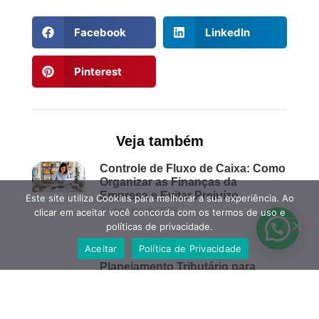
Facebook
LinkedIn
Pinterest
Veja também
Controle de Fluxo de Caixa: Como
Organizar as Finanças da
Empresa e Evitar Prejuízo
Este site utiliza Cookies para melhorar a sua experiência. Ao
27 de julho de 2026
clicar em aceitar você concorda com os termos de uso e
políticas de privacidade.
Aceitar
Política de Privacidade
Planejamento Tributário para
Pequenas Empresas: Como Pagar
Menos Impostos Dentro da Lei
23 de julho de 2026