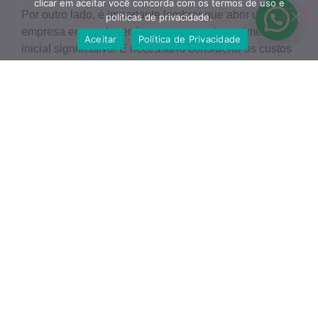
clicar em aceitar você concorda com os termos de uso e
Por outro lado, é importante lembrar que abrir uma
políticas de privacidade.
empresa em qualquer área requer um investimento
Aceitar
Política de Privacidade
inicial significativo. É necessário considerar os custos
de aluguel, equipamentos, contratação de
funcionários, impostos e outras despesas que podem
surgir ao longo do caminho.
Também é importante lembrar que, como dono de uma
empresa, você será responsável por todos os
aspectos do negócio, desde a administração até a
gestão de recursos humanos. Isso pode ser um
desafio para aqueles que não têm experiência em
gerenciamento de empresas.
Portanto, antes de decidir abrir sua própria empresa
como médico, é importante avaliar suas habilidades e
recursos, fazer um planejamento financeiro detalhado
e procurar orientação de profissionais qualificados,
como contadores e advogados especializados em