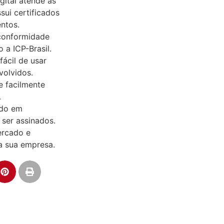
igital atende às
ui certificados
entos.
 conformidade
 a ICP-Brasil.
fácil de usar
volvidos.
e facilmente
.
ndo em
ser assinados.
ercado e
a sua empresa.