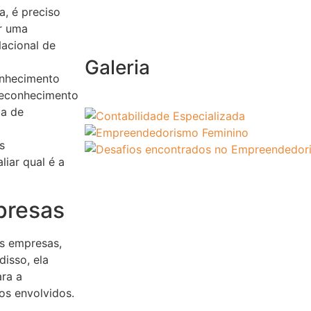
la, é preciso
or uma
Nacional de
Galeria
onhecimento
 reconhecimento
ma de
s
liar qual é a
presas
as empresas,
disso, ela
ara a
os envolvidos.