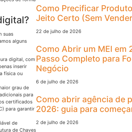
Como Precificar Produto
Jeito Certo (Sem Vender
igital?
22 de julho de 2026
m suas
tamos alguns
Como Abrir um MEI em 
Passo Completo para Fo
ura digital, com
Negócio
penas inserir
 física ou
6 de julho de 2026
aior grau de
adicionais para
Como abrir agência de 
os certificados
2026: guia para começa
C) para garantir
2 de julho de 2026
iável de
trutura de Chaves