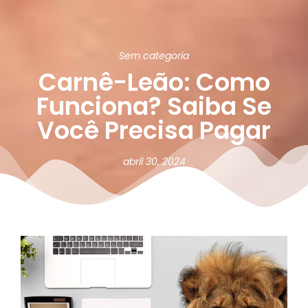
Sem categoria
Carnê-Leão: Como
Funciona? Saiba Se
Você Precisa Pagar
abril 30, 2024