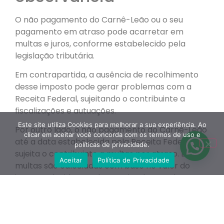
O não pagamento do Carnê-Leão ou o seu
pagamento em atraso pode acarretar em
multas e juros, conforme estabelecido pela
legislação tributária.
Em contrapartida, a ausência de recolhimento
desse imposto pode gerar problemas com a
Receita Federal, sujeitando o contribuinte a
fiscalizações e autuações.
Este site utiliza Cookies para melhorar a sua experiência. Ao
Por outro lado, o não pagamento do Carnê-Leão
clicar em aceitar você concorda com os termos de uso e
até a data estabelecida pela Receita Federal
políticas de privacidade.
sujeita o contribuinte a multas por atraso. Essas
Aceitar
Política de Privacidade
multas são calculadas com base no valor do
imposto devido e podem variar de acordo com o
tempo de atraso.
Além da multa por atraso, o contribuinte
também estará sujeito ao pagamento de juros