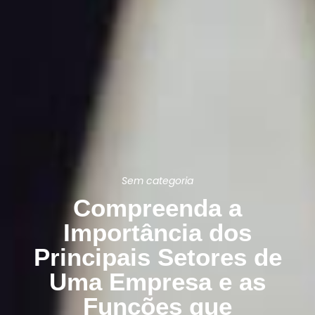
Sem categoria
Compreenda a
Importância dos
Principais Setores de
Uma Empresa e as
Funções que