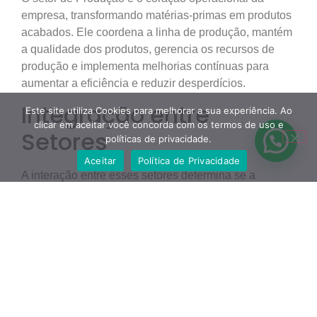
empresa, transformando matérias-primas em produtos
acabados. Ele coordena a linha de produção, mantém
a qualidade dos produtos, gerencia os recursos de
produção e implementa melhorias contínuas para
aumentar a eficiência e reduzir desperdícios.
Integração entre
Este site utiliza Cookies para melhorar a sua experiência. Ao
clicar em aceitar você concorda com os termos de uso e
Setores
políticas de privacidade.
Aceitar
Política de Privacidade
A interação entre esses setores determina se a
engrenagem organizacional está preparada para
sobreviver em um mercado competitivo e imprevisível.
A sinergia entre as áreas é essencial para o sucesso
empresarial, garantindo que todas as partes da
organização trabalhem em conjunto para alcançar os
objetivos estratégicos.
Em suma, compreender e organizar esses setores