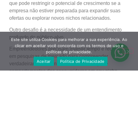
que pode restringir o potencial de crescimento se a
empresa não estiver preparada para expandir suas
ofertas ou explorar novos nichos relacionados.
Outro desafio é a necessidade de um entendimento
profundo do público-alvo.
Este site utiliza Cookies para melhorar a sua experiência. Ao
clicar em aceitar você concorda com os termos de uso e
Empreendedores precisam investir tempo e recursos
políticas de privacidade.
em pesquisas de mercado para compreender
Aceitar
Política de Privacidade
verdadeiramente as necessidades, desejos e
comportamentos dos consumidores em seu nicho.
Em contrapartida, sem esse entendimento, é difícil
criar produtos ou serviços que realmente atendam às
expectativas do mercado.
Portanto, para lidar com tais desafios, os
consumidores podem: