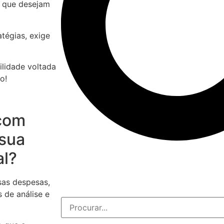
s que desejam
tégias, exige
lidade voltada
o!
 com
 sua
al?
sas despesas,
 de análise e