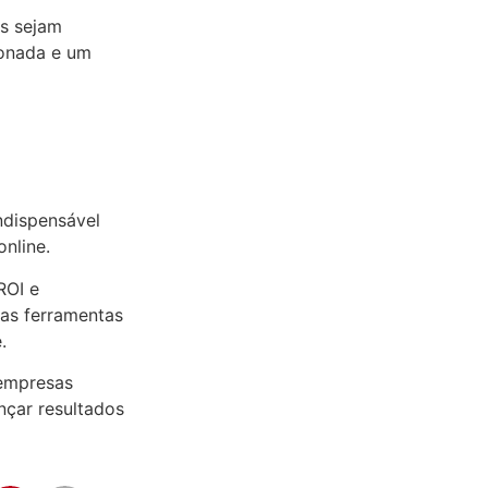
as sejam
ionada e um
ndispensável
nline.
ROI e
 as ferramentas
.
 empresas
nçar resultados