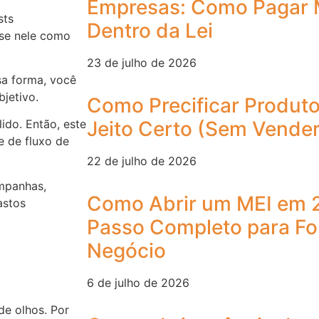
Empresas: Como Pagar 
sts
Dentro da Lei
nse nele como
23 de julho de 2026
sa forma, você
jetivo.
Como Precificar Produto
Jeito Certo (Sem Vender
ido. Então, este
e de fluxo de
22 de julho de 2026
ampanhas,
Como Abrir um MEI em 
astos
Passo Completo para Fo
Negócio
6 de julho de 2026
de olhos. Por