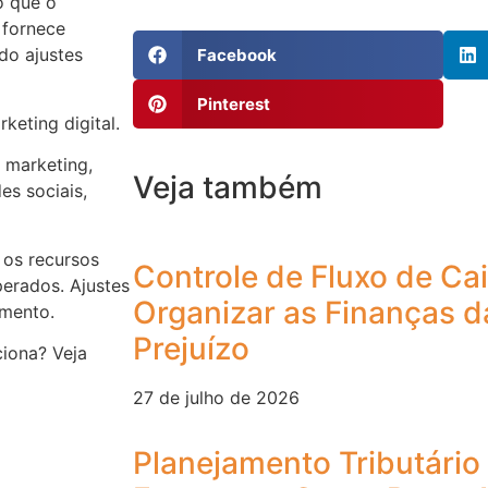
o que o
 fornece
ndo ajustes
Facebook
Pinterest
keting digital.
 marketing,
Veja também
s sociais,
 os recursos
Controle de Fluxo de Ca
perados. Ajustes
Organizar as Finanças d
amento.
Prejuízo
ciona? Veja
27 de julho de 2026
Planejamento Tributári