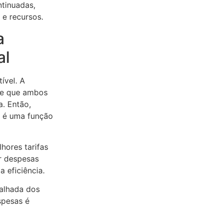
tinuadas,
e recursos.
a
al
ível. A
te que ambos
a. Então,
s é uma função
hores tarifas
r despesas
 eficiência.
talhada dos
spesas é