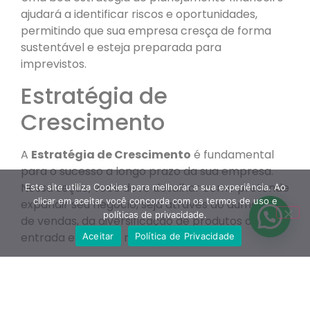
ajudará a identificar riscos e oportunidades,
permitindo que sua empresa cresça de forma
sustentável e esteja preparada para
imprevistos.
Estratégia de
Crescimento
A
Estratégia de Crescimento
é fundamental
para o sucesso a longo prazo da sua empresa.
Nessa seção, você deve detalhar como pretende
Este site utiliza Cookies para melhorar a sua experiência. Ao
clicar em aceitar você concorda com os termos de uso e
expandir seu negócio, seja através do aumento
políticas de privacidade.
de vendas, da diversificação de produtos ou da
entrada em novos mercados.
Aceitar
Política de Privacidade
Identifique as metas de crescimento e as táticas
que utilizará para alcançá-las. É importante
considerar fatores como parcerias estratégicas,