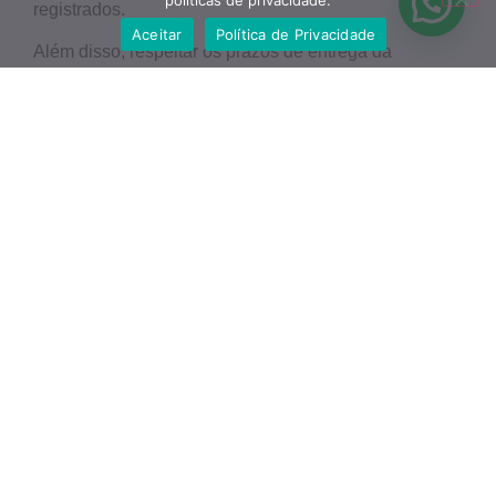
políticas de privacidade.
registrados.
Aceitar
Política de Privacidade
Além disso, respeitar os prazos de entrega da
Declaração de Imposto de Renda ajuda a evitar
multas e juros. Se surgir alguma dúvida durante o
preenchimento, não hesite em consultar um contador.
A prevenção é a melhor forma de evitar problemas
futuros com a Receita Federal, assegurando assim
que sua situação fiscal permaneça regularizada.
Retificação e
Regularização de
Pendências
Retificação e Regularização de Pendências
são etapas críticas para quem precisa corrigir
informações fornecidas à Receita Federal.