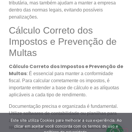
tributária, mas também ajudam a manter a empresa
dentro das normas legais, evitando possíveis
penalizações.
Cálculo Correto dos
Impostos e Prevenção de
Multas
Cálculo Correto dos Impostos e Prevenção de
Multas
: É essencial para manter a conformidade
fiscal. Para calcular corretamente os impostos, é
importante entender a base de cálculo e as alíquotas
aplicáveis a cada tipo de rendimento.
Documentação precisa e organizada é fundamental.
Utilize softwares de contabilidade ou planilhas para
auxiliar nesse processo, garantindo que todos os
Este site utiliza Cookies para melhorar a sua experiência. Ao
clicar em aceitar você concorda com os termos de uso e
rendimentos e despesas estejam devidamente