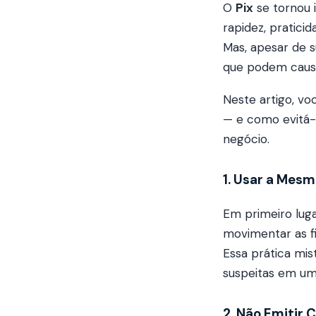
O
Pix
se tornou
rapidez, pratici
Mas, apesar de 
que podem causar
Neste artigo, vo
— e como evitá-l
negócio.
1. Usar a Mesm
Em primeiro lug
movimentar as f
Essa prática mis
suspeitas em uma
2. Não Emitir 