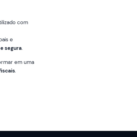
tilizado com
oais e
 e segura
.
formar em uma
iscais
.