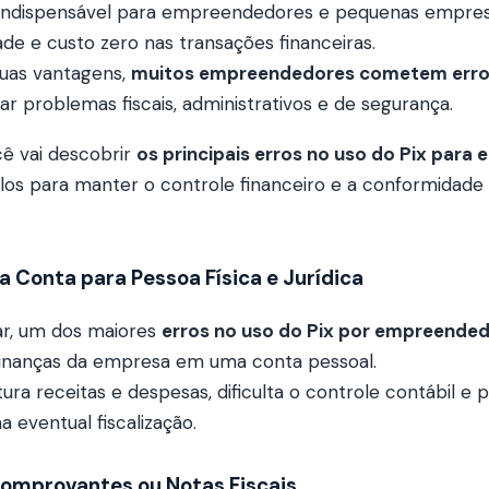
 indispensável para empreendedores e pequenas empre
dade e custo zero nas transações financeiras.
suas vantagens,
muitos empreendedores cometem erros
 problemas fiscais, administrativos e de segurança.
cê vai descobrir
os principais erros no uso do Pix par
os para manter o controle financeiro e a conformidade f
a Conta para Pessoa Física e Jurídica
ar, um dos maiores
erros no uso do Pix por empreende
inanças da empresa em uma conta pessoal.
tura receitas e despesas, dificulta o controle contábil e 
 eventual fiscalização.
Comprovantes ou Notas Fiscais