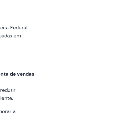
eita Federal.
isadas em
nta de vendas
reduzir
iente.
horar a