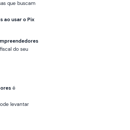
sas que buscam
 ao usar o Pix
a empreendedores
iscal do seu
dores
é
pode levantar