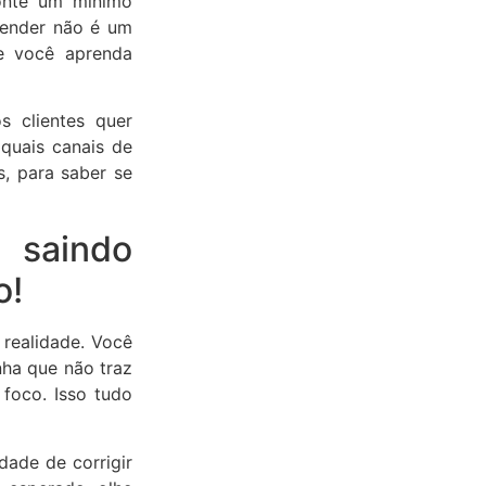
monte um mínimo
eender não é um
ue você aprenda
s clientes quer
 quais canais de
, para saber se
 saindo
o!
realidade. Você
nha que não traz
foco. Isso tudo
dade de corrigir