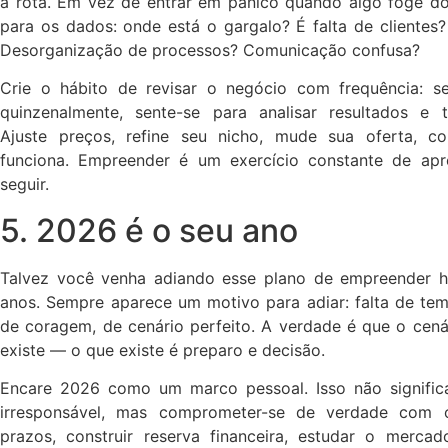
a rota. Em vez de entrar em pânico quando algo foge do
para os dados: onde está o gargalo? É falta de clientes
Desorganização de processos? Comunicação confusa?
Crie o hábito de revisar o negócio com frequência: 
quinzenalmente, sente-se para analisar resultados e 
Ajuste preços, refine seu nicho, mude sua oferta, c
funciona. Empreender é um exercício constante de apre
seguir.
5. 2026 é o seu ano
Talvez você venha adiando esse plano de empreender h
anos. Sempre aparece um motivo para adiar: falta de tem
de coragem, de cenário perfeito. A verdade é que o cená
existe — o que existe é preparo e decisão.
Encare 2026 como um marco pessoal. Isso não signific
irresponsável, mas comprometer-se de verdade com o 
prazos, construir reserva financeira, estudar o mercado