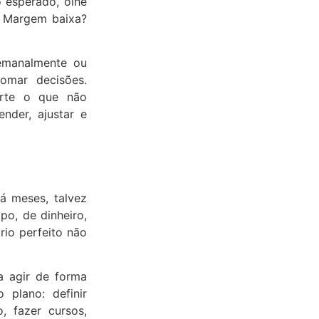
 esperado, olhe
? Margem baixa?
semanalmente ou
tomar decisões.
orte o que não
nder, ajustar e
á meses, talvez
po, de dinheiro,
rio perfeito não
a agir de forma
plano: definir
, fazer cursos,