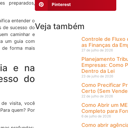
es preparados,
Pinterest
ifica entender o
Veja também
es de sucesso do
quem caminhar e
Controle de Fluxo
tra um guia com
as Finanças da Emp
o de forma mais
27 de julho de 2026
Planejamento Trib
Empresas: Como P
cia e na
Dentro da Lei
cesso do
23 de julho de 2026
Como Precificar Pr
Certo (Sem Vender
22 de julho de 2026
de visita, você
Como Abrir um ME
? Para quem? Por
Completo para For
6 de julho de 2026
Como abrir agênci
, mas profundas: