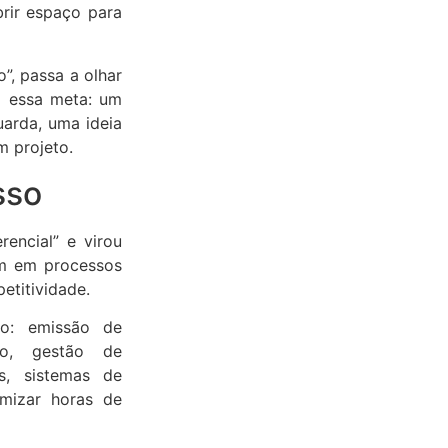
brir espaço para
, passa a olhar
a essa meta: um
arda, uma ideia
 projeto.
sso
encial” e virou
em em processos
etitividade.
vo: emissão de
nto, gestão de
s, sistemas de
omizar horas de