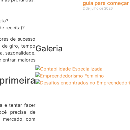
guia para começar
2 de julho de 2026
eta?
e receita)?
tores de sucesso
 de giro, tempo
Galeria
da, sazonalidade.
 entrar, maiores
rimeira
 e tentar fazer
você precisa de
o mercado, com