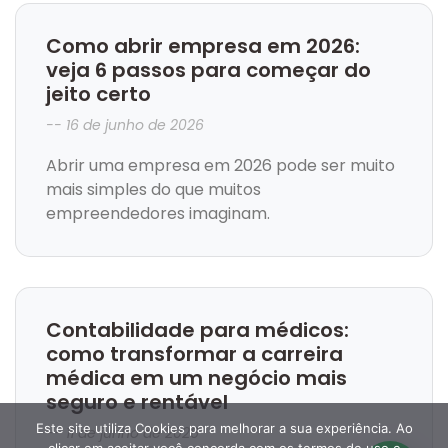
Como abrir empresa em 2026:
veja 6 passos para começar do
jeito certo
16 de junho de 2026
Abrir uma empresa em 2026 pode ser muito
mais simples do que muitos
empreendedores imaginam.
Contabilidade para médicos:
como transformar a carreira
médica em um negócio mais
seguro e rentável
Este site utiliza Cookies para melhorar a sua experiência. Ao
11 de junho de 2026