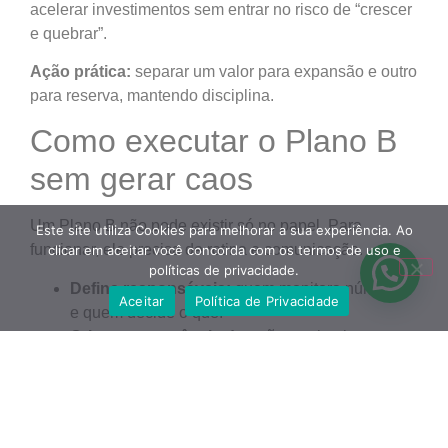
acelerar investimentos sem entrar no risco de “crescer
e quebrar”.
Ação prática:
separar um valor para expansão e outro
para reserva, mantendo disciplina.
Como executar o Plano B
sem gerar caos
Um Plano B não pode existir só no papel. Para
Este site utiliza Cookies para melhorar a sua experiência. Ao
funcionar, ele precisa de rotina e comunicação.
clicar em aceitar você concorda com os termos de uso e
políticas de privacidade.
Defina responsáveis:
quem monitora números
Aceitar
Política de Privacidade
e quem decide o quê.
Crie uma sequência de ações:
primeiro
renegocia, depois pausa gastos, depois
reestrutura.
Explique para o time:
quando todos entendem
os gatilhos, o clima melhora e o foco aumenta.