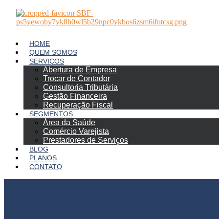
Ir
para
o
conteúdo
HOME
QUEM SOMOS
SERVIÇOS
Abertura de Empresa
Trocar de Contador
Consultoria Tributária
Gestão Financeira
Recuperação Fiscal
SEGMENTOS
Área da Saúde
Comércio Varejista
Prestadores de Serviços
BLOG
PLANOS
CONTATO