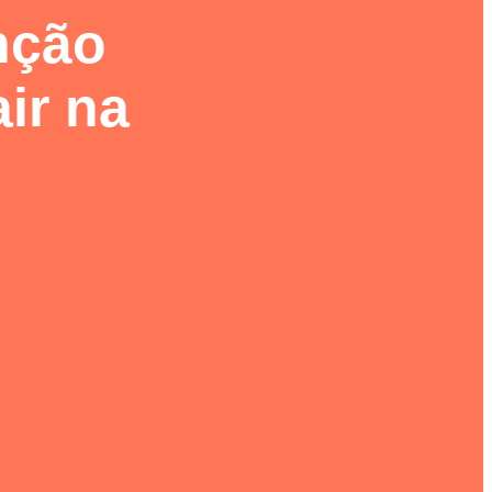
enção
ir na