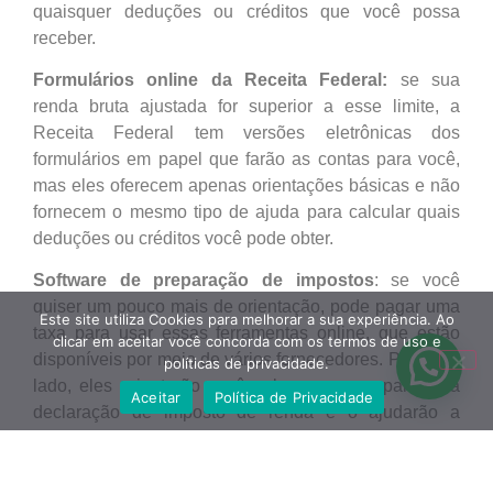
quaisquer deduções ou créditos que você possa
receber.
Formulários online da Receita Federal:
se sua
renda bruta ajustada for superior a esse limite, a
Receita Federal tem versões eletrônicas dos
formulários em papel que farão as contas para você,
mas eles oferecem apenas orientações básicas e não
fornecem o mesmo tipo de ajuda para calcular quais
deduções ou créditos você pode obter.
Software de preparação de impostos
: se você
quiser um pouco mais de orientação, pode pagar uma
Este site utiliza Cookies para melhorar a sua experiência. Ao
taxa para usar essas ferramentas online, que estão
clicar em aceitar você concorda com os termos de uso e
disponíveis por meio de vários fornecedores. Por outro
políticas de privacidade.
lado, eles orientarão você sobre como preparar sua
Aceitar
Política de Privacidade
declaração de imposto de renda e o ajudarão a
descobrir quaisquer deduções ou créditos para os
quais você possa se qualificar.