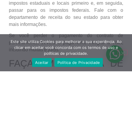
impostos estaduais e locais primeiro e, em seguida,
passar para os impostos federais. Fale com o
departamento de receita do seu estado para obter
mais informações.
Se você perder o pagamento do contrato de
Este site utiliza Cookies para melhorar a sua experiência. Ao
parcelamento, deverá o pagamento integral à vista,
clicar em aceitar você concorda com os termos de uso e
incluindo multas e juros.
políticas de privacidade.
FAÇA UMA OFERTA DE
Aceitar
Política de Privacidade
COMPROMISSO
Por fim, uma oferta de compromisso é um acordo com
a Receita Federal para reduzir sua responsabilidade
tributária total em troca de você pagar tudo como um
montante fixo. Normalmente, uma oferta de
compromisso é para trabalhadores de baixa renda;
você pode não ser elegível se ganhar muito. Caso
tiver dúvidas sobre o assunto, entre em
contato
com