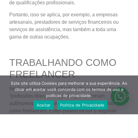
de qualificações profissionais.
Portanto, isso se aplica, por exemplo, a empresas
artesanais, prestadores de serviços financeiros ou
serviços de assistência, mas também a toda uma
gama de outras ocupações.
TRABALHANDO COMO
FREELANCER
Este site utiliza Cookies para melhorar a sua experiência. Ao
No Brasil, inúmeras profissões são consideradas
clicar em aceitar você concorda com os termos de uso e
políticas de privacidade.
“profissões liberais”. Aqueles que se tornam
autônomos nesses setores geralmente trabalham
Aceitar
Política de Privacidade
como freelancers. Estes podem incluir o seguinte:
profissionais de saúde, por exemplo, como
médico;
consultoria nas áreas de direito, impostos ou