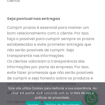
cliente.
Seja pontual nas entregas
Cumprir prazos é essencial para manter um
bom relacionamento com o cliente. Por isso,
faça o possível para cumprir sempre os prazos
estabelecidos e evite prometer entregas que
não serão possíveis de cumprir. Seja
transparente nas informações.
Os clientes valorizam a transparência das
informações por parte da empresa. Por isso,
evite fazer promessas que não serão possíveis
de cumprir e seja honesto sobre os produtos e
serviços ofertados pela sua empresa.
Este site utiliza Cookies para melhorar a sua experiência. Ao
Ofereça soluções personalizadas
clicar em aceitar você concorda com os termos de uso e
políticas de privacidade.
Os clientes geralmente buscam soluções
Aceitar
Política de Privacidade