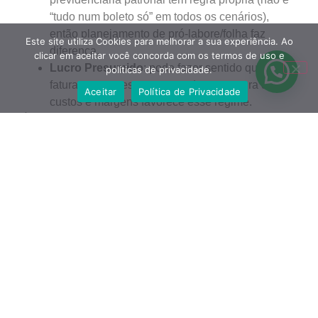
“tudo num boleto só” em todos os cenários),
então planejamento de pró-labore/folha faz
Este site utiliza Cookies para melhorar a sua experiência. Ao
diferença.
clicar em aceitar você concorda com os termos de uso e
Lucro Presumido
: pode fazer sentido quando o
políticas de privacidade.
faturamento cresce ou quando a estrutura de
Aceitar
Política de Privacidade
custos e margens favorece esse regime.
É exatamente aqui que uma contabilidade consultiva
economiza dinheiro: não é só “pagar imposto”, é
pagar o imposto certo
para o seu cenário.
Afinal, advogado pode ser
MEI?
Não.
Serviços advocatícios não se enquadram
como MEI
— o caminho costuma ser abrir empresa
como microempresa (ME) dentro das regras
aplicáveis.