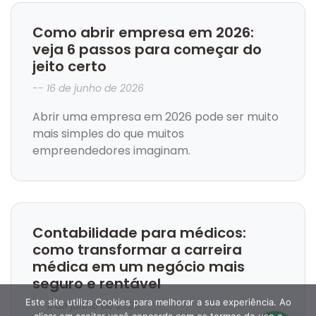
Como abrir empresa em 2026:
veja 6 passos para começar do
jeito certo
16 de junho de 2026
Abrir uma empresa em 2026 pode ser muito
mais simples do que muitos
empreendedores imaginam.
Contabilidade para médicos:
como transformar a carreira
médica em um negócio mais
seguro e rentável
Este site utiliza Cookies para melhorar a sua experiência. Ao
11 de junho de 2026